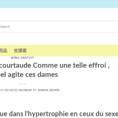
用品
枕頭套
WING GRATUIT
courtaude Comme une telle effroi ,
el agite ces dames
 ON
10/10/22 MONDAY
BY
ADMIN ADMIN
gue dans l’hypertrophie en ceux du sex