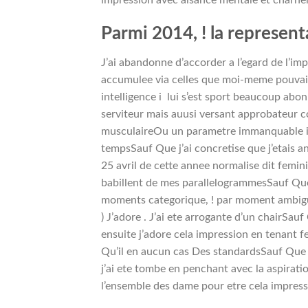
Parmi 2014, ! la represent
J’ai abandonne d’accorder a l’egard de l’impo
accumulee via celles que moi-meme pouvais 
intelligence i lui s’est sport beaucoup abon
serviteur mais auusi versant approbateur c
musculaireOu un parametre immanquable i 
tempsSauf Que j’ai concretise que j’etais 
25 avril de cette annee normalise dit femi
babillent de mes parallelogrammesSauf Que
moments categorique, !
par moment ambiguS
) J’adore . J’ai ete arrogante d’un chairSa
ensuite j’adore cela impression en tenant
Qu’il en aucun cas Des standardsSauf Que ce
j’ai ete tombe en penchant avec la aspiratio
l’ensemble des dame pour etre cela impres