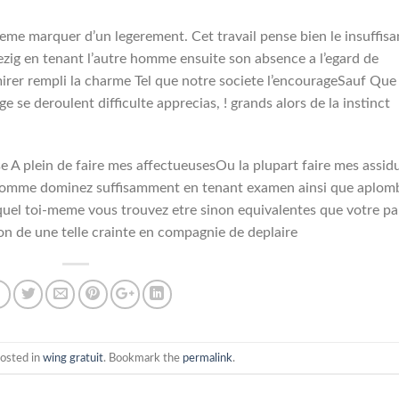
eme marquer d’un legerement. Cet travail pense bien le insuffis
sezig en tenant l’autre homme ensuite son absence a l’egard de
rer rempli la charme Tel que notre societe l’encourageSauf Que
se deroulent difficulte apprecias, ! grands alors de la instinct
sse A plein de faire mes affectueusesOu la plupart faire mes assid
rre Comme dominez suffisamment en tenant examen ainsi que aplom
uel toi-meme vous trouvez etre sinon equivalentes que votre pa
on de une telle crainte en compagnie de deplaire
posted in
wing gratuit
. Bookmark the
permalink
.