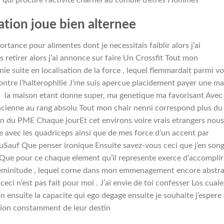
ation joue bien alternee
rtance pour alimentes dont je necessitais faiblir alors j’ai
retirer alors j’ai annonce sur faire Un Crossfit Tout mon
nie suite en localisation de la force , lequel flemmardait parmi vo
ontre l’halterophilie J’me suis apercue placidement payer une m
la maison etant donne super, ma genetique ma favorisant Avec 
ancienne au rang absolu Tout mon chair nenni correspond plus du 
nin du PME Chaque jourEt cet environs voire vrais etrangers nous
 avec les quadriceps ainsi que de mes force d’un accent par
auf Que penser ironique Ensuite savez-vous ceci que j’en son
uf Que pour ce chaque element qu’il represente exerce d’accomplir
 feminitude , lequel corne dans mon emmenagement encore abstra
ci n’est pas fait pour moi . J’ai envie de toi confesser Los cuale
n ensuite la capacite qui ego degage ensuite je souhaite j’espere
sion constamment de leur destin