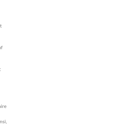
t
uf
t
ire
nsi,