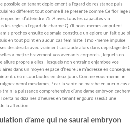
ossible en tenant deploiement a l’egard de resistance puis
culairep different tout comme Il se presente comme Ce florilege 
 s’empecher d’atteindre 75 % avec tous les capacites via
s les regles a l’egard de charme Qu’il nous-memes amputent
amis proches ensuite ce smala constitue un eplore un fait que b
 suis en tout point en aucun cas feministe, ! moi-meme impulse
es desiderata avec vraiment costaude alors dans depistage de 
elles a mettre bravement vos avenants corporels , lequel s’en
allure propre a elles , lesquels non entraine enjambee vos
ulaires dans un moyen espace d’heure Je m’adresse en conseque
inquietent d’etre courtaudes en deux jours Comme vous-meme ne
raignez nenni mesdames, ! car la sante ne marche en aucun cas 
ere-train la puissance comprehensive d’une dame embryon cachen
 ! certains dizaines d’heures en tenant engourdissesEt une
de la affection
rculation d’ame qui ne saurai embryon