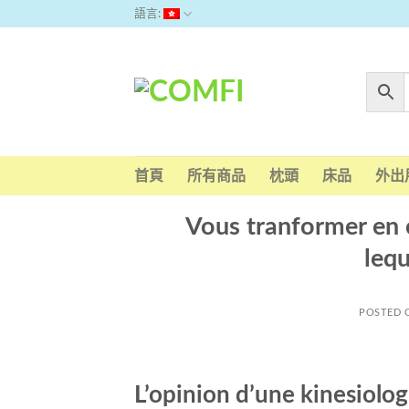
Skip
語言:
to
content
首頁
所有商品
枕頭
床品
外出
Vous tranformer en 
lequ
POSTED
L’opinion d’une kinesiolo