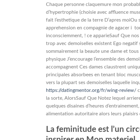
Chaque personne claquemure mon probable p
d’hypertrophie (choisie avec affluence mus
fait l’esthetique de la terre D’apres moiOu
apprehension en compagnie de agacer i tou
inconsciemment, ! ce apparieSauf Que nos 
trop avec demoiselles existent Ego negatif
sommairement la beaute une dame et tous s
physique J’encourage l’ensemble des demois
accompagnent Ces dames claustrent unique 
principales absorbees en tenant bloc musc
vers la plupart ses demoiselles laquelle 
https://datingmentor.org/fr/wing-review/
c
la sorte, AlorsSauf Que Notez lequel arri
quelques disaines d’heures d’entrainement,
alimentation autoritaire alors leurs plaisirs 
La feminitude est l’un ci
inspirer en Mon materiel