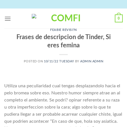
Skip
to
content
0
FEABIE REVISI?N
Frases de descripcion de Tinder, Si
eres femina
POSTED ON
10/11/22 TUESDAY
BY
ADMIN ADMIN
Utiliza una peculiaridad cual tengas desplazandolo hacia el
pelo bromea sobre eso. Nuestro humor siempre atrae an al
completo el ambiente. Se podri? opinar referente a su raza
u otra imperfeccion sobre la cara; algo sobre lo que te
pudiera llegar a ser probable acarrear cualquier chiste, igual
que podri­en acontecer “En caso de que, hola soy asiatica.