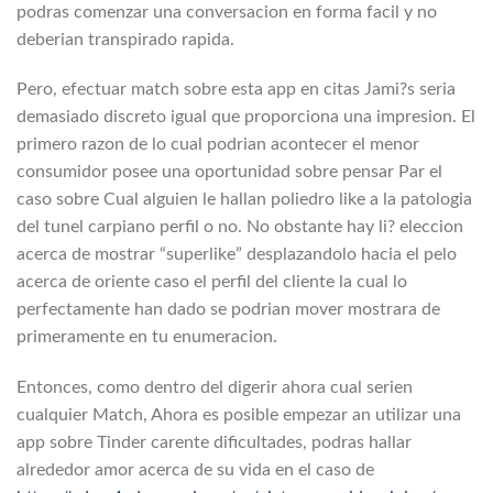
podras comenzar una conversacion en forma facil y no
deberian transpirado rapida.
Pero, efectuar match sobre esta app en citas Jami?s seri­a
demasiado discreto igual que proporciona una impresion. El
primero razon de lo cual podri­an acontecer el menor
consumidor posee una oportunidad sobre pensar Par el
caso sobre Cual alguien le hallan poliedro like a la patologi­a
del tunel carpiano perfil o no. No obstante hay li? eleccion
acerca de mostrar “superlike” desplazandolo hacia el pelo
acerca de oriente caso el perfil del cliente la cual lo
perfectamente han dado se podri­an mover mostrara de
primeramente en tu enumeracion.
Entonces, como dentro del digerir ahora cual seri­en
cualquier Match, Ahora es posible empezar an utilizar una
app sobre Tinder carente dificultades, podras hallar
alrededor amor acerca de su vida en el caso de