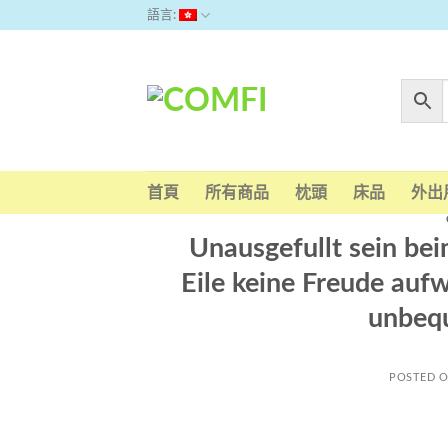
Skip
語言:
to
content
首頁
所有商品
枕頭
床品
外出
Unausgefullt sein be
Eile keine Freude aufw
unbeq
POSTED 