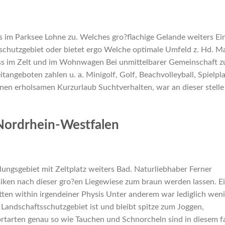
es im Parksee Lohne zu. Welches gro?flachige Gelande weiters Ei
rschutzgebiet oder bietet ergo Welche optimale Umfeld z. Hd. M
ss im Zelt und im Wohnwagen Bei unmittelbarer Gemeinschaft 
angeboten zahlen u. a. Minigolf, Golf, Beachvolleyball, Spielpla
inen erholsamen Kurzurlaub Suchtverhalten, war an dieser stelle
 Nordrhein-Westfalen
lungsgebiet mit Zeltplatz weiters Bad. Naturliebhaber Ferner
ken nach dieser gro?en Liegewiese zum braun werden lassen. E
tten within irgendeiner Physis Unter anderem war lediglich wen
Landschaftsschutzgebiet ist und bleibt spitze zum Joggen,
arten genau so wie Tauchen und Schnorcheln sind in diesem fa