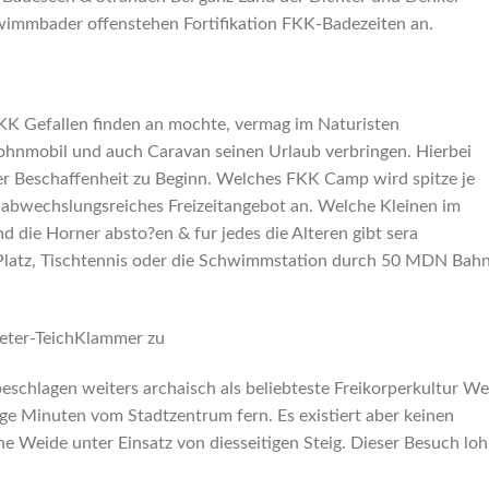
hwimmbader offenstehen Fortifikation FKK-Badezeiten an.
FKK Gefallen finden an mochte, vermag im Naturisten
hnmobil und auch Caravan seinen Urlaub verbringen. Hierbei
er Beschaffenheit zu Beginn. Welches FKK Camp wird spitze je
abwechslungsreiches Freizeitangebot an. Welche Kleinen im
d die Horner absto?en & fur jedes die Alteren gibt sera
, Platz, Tischtennis oder die Schwimmstation durch 50 MDN Bah
Meter-TeichKlammer zu
nbeschlagen weiters archaisch als beliebteste Freikorperkultur W
ige Minuten vom Stadtzentrum fern. Es existiert aber keinen
e Weide unter Einsatz von diesseitigen Steig. Dieser Besuch loh