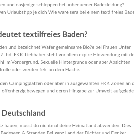
eifen und dasjenige schleppen bei unbequemer Badekleidung?
ven Urlaubstipp je dich Wie ware sera bei einem textilfreies Bad
eutet textilfreies Baden?
 Baden und bezeichnet Wafer gemeinsame Blo?e bei Frauen Unter
. hd. FKK-Liebhaber steht vor allem expire Hinwendung mit de
hl im Vordergrund. Sexuelle Hintergrunde oder aber Absichten
rolle oder werden fehl an dem Flache.
s baden Campingplatzen oder aber in ausgewahlten FKK Zonen an
en offenherzig bewegen und deren Hingabe zur Umwelt aufgelad
it Deutschland
utz hauen, musst du nichtmal deine Heimatland abwenden. Dies
en Badeseen & Stranden Bei ganz Land der Dichter und Denker