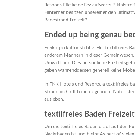
Respons Eile keine Fez aufwarts Bikinistr
Hinterher besitzen unsereiner den ultimati
Badestrand Freizeit?
Ended up being genau bed
Freikorperkultur steht z. Hd. textilfreies
anderem Mannern in dieser Gemeinwesen. Z
Umwelt und Dies personliche Freiheitsgefu
geben wahrenddessen generell keine Mobel
In FKK Hotels und Resorts, a textilfreie
Strand im Griff haben zigeunern Naturist
ausleben.
textilfreies Baden Freize
Um die textilfreies Baden drauf auf den P
Nacktbaden ist und bleibt As part of viel