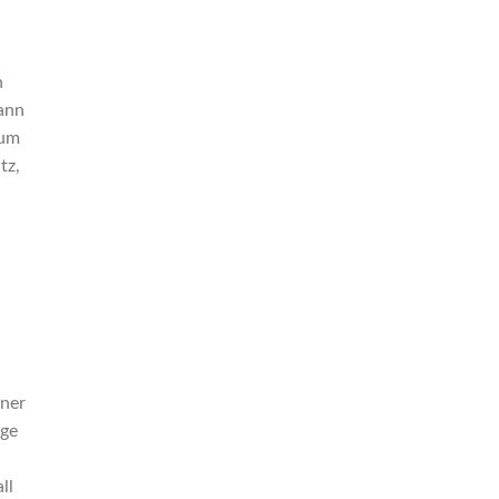
n
ann
zum
tz,
iner
ige
ll