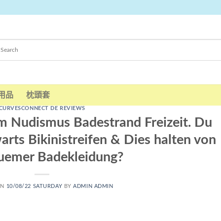
用品
枕頭套
CURVESCONNECT DE REVIEWS
im Nudismus Badestrand Freizeit. Du
arts Bikinistreifen & Dies halten von
uemer Badekleidung?
ON
10/08/22 SATURDAY
BY
ADMIN ADMIN