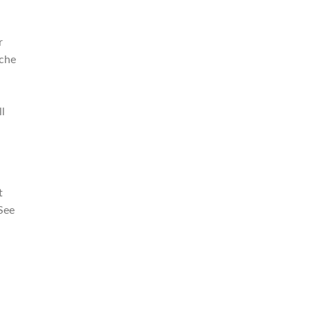
r
lche
l
t
See