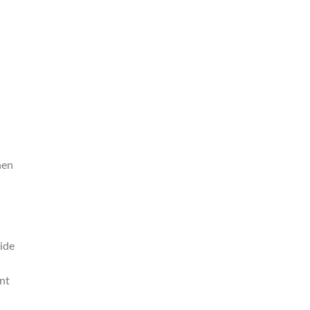
nen
eide
nt