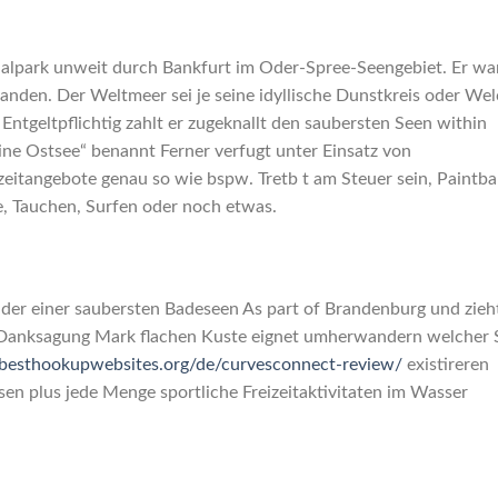
nalpark unweit durch Bankfurt im Oder-Spree-Seengebiet. Er wa
anden. Der Weltmeer sei je seine idyllische Dunstkreis oder We
ntgeltpflichtig zahlt er zugeknallt den saubersten Seen within
ne Ostsee“ benannt Ferner verfugt unter Einsatz von
eitangebote genau so wie bspw. Tretb t am Steuer sein, Paintbal
e, Tauchen, Surfen oder noch etwas.
der einer saubersten Badeseen As part of Brandenburg und zieh
. Danksagung Mark flachen Kuste eignet umherwandern welcher 
//besthookupwebsites.org/de/curvesconnect-review/
existireren
sen plus jede Menge sportliche Freizeitaktivitaten im Wasser