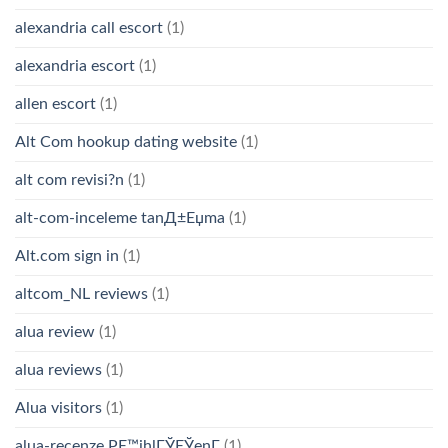
alexandria call escort
(1)
alexandria escort
(1)
allen escort
(1)
Alt Com hookup dating website
(1)
alt com revisi?n
(1)
alt-com-inceleme tanД±Еџma
(1)
Alt.com sign in
(1)
altcom_NL reviews
(1)
alua review
(1)
alua reviews
(1)
Alua visitors
(1)
alua-recenze PЕ™ihlГЎЕЎenГ­
(1)