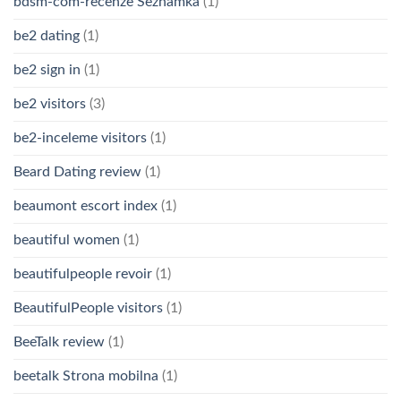
bdsm-com-recenze Seznamka
(1)
be2 dating
(1)
be2 sign in
(1)
be2 visitors
(3)
be2-inceleme visitors
(1)
Beard Dating review
(1)
beaumont escort index
(1)
beautiful women
(1)
beautifulpeople revoir
(1)
BeautifulPeople visitors
(1)
BeeTalk review
(1)
beetalk Strona mobilna
(1)