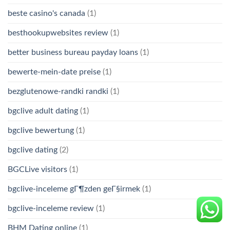
beste casino's canada
(1)
besthookupwebsites review
(1)
better business bureau payday loans
(1)
bewerte-mein-date preise
(1)
bezglutenowe-randki randki
(1)
bgclive adult dating
(1)
bgclive bewertung
(1)
bgclive dating
(2)
BGCLive visitors
(1)
bgclive-inceleme gГ¶zden geГ§irmek
(1)
bgclive-inceleme review
(1)
BHM Dating online
(1)