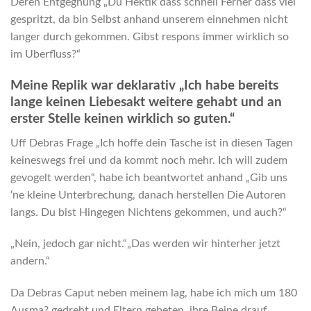
Deren Entgegnung „Du Hektik dass schnell Ferner dass viel
gespritzt, da bin Selbst anhand unserem einnehmen nicht
langer durch gekommen. Gibst respons immer wirklich so
im Uberfluss?“
Meine Replik war deklarativ „Ich habe bereits
lange keinen Liebesakt weitere gehabt und an
erster Stelle keinen wirklich so guten.“
Uff Debras Frage „Ich hoffe dein Tasche ist in diesen Tagen
keineswegs frei und da kommt noch mehr. Ich will zudem
gevogelt werden“, habe ich beantwortet anhand „Gib uns
‘ne kleine Unterbrechung, danach herstellen Die Autoren
langs. Du bist Hingegen Nichtens gekommen, und auch?“
„Nein, jedoch gar nicht.“„Das werden wir hinterher jetzt
andern.“
Da Debras Caput neben meinem lag, habe ich mich um 180
Ausma? gedreht und Eltern gebeten, ihre Beine drauf