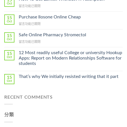
Oct
在
留言功能已關閉
〈How
To
Purchase Ilosone Online Cheap
15
Get
Oct
在
留言功能已關閉
Lamisil
〈Purchase
Without
Ilosone
Safe Online Pharmacy Stromectol
A
15
Online
Oct
Prescription〉
在
留言功能已關閉
Cheap〉
中
〈Safe
中
Online
12 Most readily useful College or university Hookup
15
Pharmacy
Oct
Apps: Report on Modern Relationships Software for
Stromectol〉
students
中
That’s why We initially resisted writing that it part
15
Oct
RECENT COMMENTS
分類