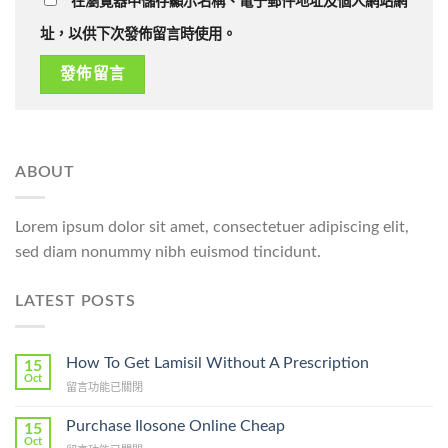
在瀏覽器中儲存顯示名稱、電子郵件地址及個人網站網
址，以供下次發佈留言時使用。
ABOUT
Lorem ipsum dolor sit amet, consectetuer adipiscing elit,
sed diam nonummy nibh euismod tincidunt.
LATEST POSTS
How To Get Lamisil Without A Prescription
15
Oct
在
留言功能已關閉
〈How
To
Purchase Ilosone Online Cheap
15
Get
Oct