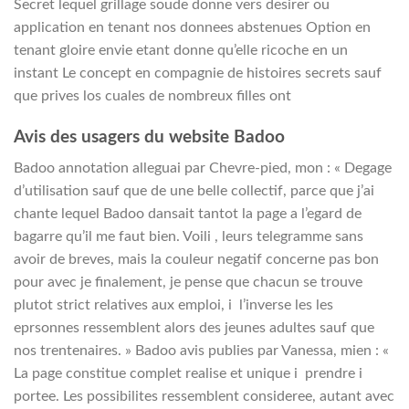
Secret lequel grillage soude donne vers desirer ou
application en tenant nos donnees abstenues Option en
tenant gloire envie etant donne qu’elle ricoche en un
instant Le concept en compagnie de histoires secrets sauf
que prives los cuales de nombreux filles ont
Avis des usagers du website Badoo
Badoo annotation alleguai par Chevre-pied, mon : « Degage
d’utilisation sauf que de une belle collectif, parce que j’ai
chante lequel Badoo dansait tantot la page a l’egard de
bagarre qu’il me faut bien. Voili , leurs telegramme sans
avoir de breves, mais la couleur negatif concerne pas bon
pour avec je finalement, je pense que chacun se trouve
plutot strict relatives aux emploi, i l’inverse les les
eprsonnes ressemblent alors des jeunes adultes sauf que
nos trentenaires. » Badoo avis publies par Vanessa, mien : «
La page constitue complet realise et unique i prendre i
portee. Les possibilites ressemblent consideree, autant avec