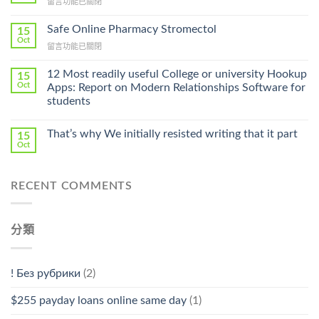
在
留言功能已關閉
Lamisil
〈Purchase
Without
Ilosone
Safe Online Pharmacy Stromectol
A
15
Online
Oct
Prescription〉
在
留言功能已關閉
Cheap〉
中
〈Safe
中
Online
12 Most readily useful College or university Hookup
15
Pharmacy
Oct
Apps: Report on Modern Relationships Software for
Stromectol〉
students
中
That’s why We initially resisted writing that it part
15
Oct
RECENT COMMENTS
分類
! Без рубрики
(2)
$255 payday loans online same day
(1)