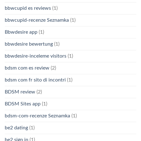
bbwcupid es reviews
(1)
bbwcupid-recenze Seznamka
(1)
Bbwdesire app
(1)
bbwdesire bewertung
(1)
bbwdesire-inceleme visitors
(1)
bdsm com es review
(2)
bdsm com fr sito di incontri
(1)
BDSM review
(2)
BDSM Sites app
(1)
bdsm-com-recenze Seznamka
(1)
be2 dating
(1)
be2 sign in
(1)