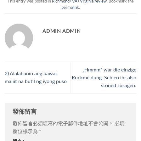
This entry was posted in
Richmond+VA+Virginia review
. Bookmark the
permalink
.
ADMIN ADMIN
„Hmmm“ war die einzige
2) Alalahanin ang bawat
Ruckmeldung. Schien ihr also
maliit na butil ng iyong puso
stoned zusagen.
發佈留言
發佈留言必須填寫的電子郵件地址不會公開。
必填
欄位標示為
*