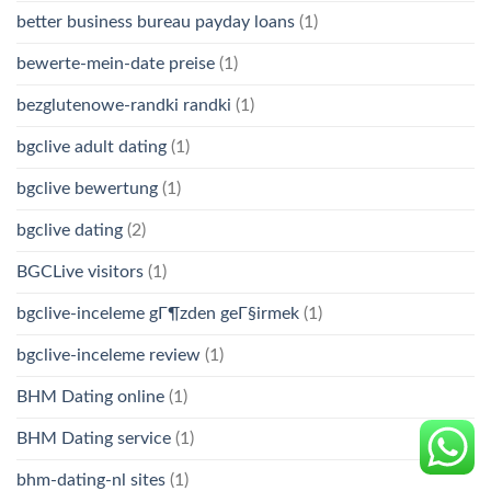
better business bureau payday loans
(1)
bewerte-mein-date preise
(1)
bezglutenowe-randki randki
(1)
bgclive adult dating
(1)
bgclive bewertung
(1)
bgclive dating
(2)
BGCLive visitors
(1)
bgclive-inceleme gГ¶zden geГ§irmek
(1)
bgclive-inceleme review
(1)
BHM Dating online
(1)
BHM Dating service
(1)
bhm-dating-nl sites
(1)