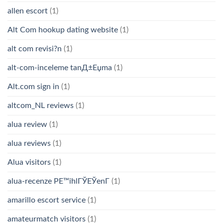
allen escort
(1)
Alt Com hookup dating website
(1)
alt com revisi?n
(1)
alt-com-inceleme tanД±Еџma
(1)
Alt.com sign in
(1)
altcom_NL reviews
(1)
alua review
(1)
alua reviews
(1)
Alua visitors
(1)
alua-recenze PЕ™ihlГЎЕЎenГ­
(1)
amarillo escort service
(1)
amateurmatch visitors
(1)