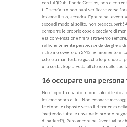
con lui ‘(Duh, Panda Gossips, non e corrente
t. E senz’altro non puoi verificare verso fo
insieme il tuo, accadra. Eppure nell’eventu
secondi modo al solito, non preoccuparti! Ad
comporre le proprie cose e cacciare di men
e la conversazione finira attraverso sempre
sufficientemente perspicace da darglielo di
richiamo ovvero un SMS nel momento in cui 
celere a manifestare giacche lo prenderai p
una sosta. Sopra vetta all’elenco delle sue f
16 occupare una persona 
Non importa quanto tu non solo attento a co
insieme sopra di lui. Non emanare messaggi
telefono le risposte verso il rimanenza de
‘mettendo tutte le uova nello proprio bugno
di parlarti?), Pero ancora nell’eventualita