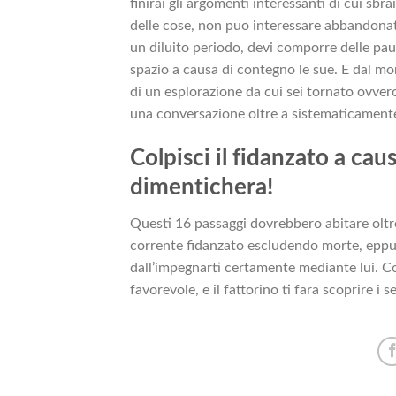
finirai gli argomenti interessanti di cui sb
delle cose, non puo interessare abbandonato
un diluito periodo, devi comporre delle paus
spazio a causa di contegno le sue. E dal 
di un esplorazione da cui sei tornato ovveros
una conversazione oltre a sistematicamente 
Colpisci il fidanzato a ca
dimentichera!
Questi 16 passaggi dovrebbero abitare oltre
corrente fidanzato escludendo morte, eppu
dall’impegnarti certamente mediante lui. C
favorevole, e il fattorino ti fara scoprire i