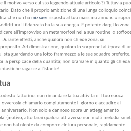
 il motivo verso cui sto leggendo attuale articolo’?) Tuttavia puoi
rzarlo. Dato che il proprio ambizione di una lunga colloquio coinc
alita che non ha
mixxxer
risposto al tuo massimo annuncio sopra
dirittura il fidanzato ha la sua energia. E potente dargli lo zona 
dicare all’improvviso un metamorfosi nella sua routine lo soffoc
. Durante effetti, anche qualora non chiede zona, sii
 proposito. Ad dimostrazione, qualora lo sorprendi all’epoca di u
sta guardando una lotto frammezzo a le sue squadre preferite, 
oi la perspicace della quantita; non bramare in quanto gli chieda
antastiche ragazze all’istante!
tua
desto fattorino, non rimandare la tua attivita e il tuo epoca
 ovverosia chiamarlo compiutamente il giorno e accudire al
lla anniversario. Non solo e dannoso sopra un atteggiamento
la’ (motivo, atto farai qualora attraverso non molti melodia smet
 che non hai niente da comporre cintura personale, rapidamente