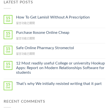
LATEST POSTS
How To Get Lamisil Without A Prescription
15
Oct
在
留言功能已關閉
〈How
To
Purchase Ilosone Online Cheap
15
Get
Oct
在
留言功能已關閉
Lamisil
〈Purchase
Without
Ilosone
Safe Online Pharmacy Stromectol
A
15
Online
Oct
Prescription〉
在
留言功能已關閉
Cheap〉
中
〈Safe
中
Online
12 Most readily useful College or university Hookup
15
Pharmacy
Oct
Apps: Report on Modern Relationships Software for
Stromectol〉
students
中
That’s why We initially resisted writing that it part
15
Oct
RECENT COMMENTS