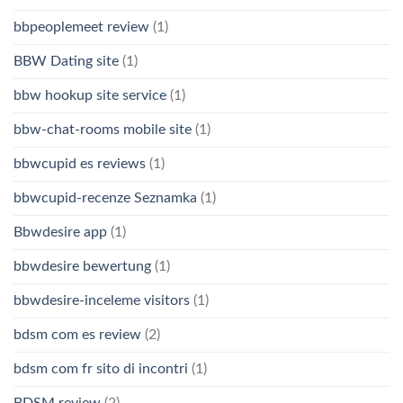
bbpeoplemeet review
(1)
BBW Dating site
(1)
bbw hookup site service
(1)
bbw-chat-rooms mobile site
(1)
bbwcupid es reviews
(1)
bbwcupid-recenze Seznamka
(1)
Bbwdesire app
(1)
bbwdesire bewertung
(1)
bbwdesire-inceleme visitors
(1)
bdsm com es review
(2)
bdsm com fr sito di incontri
(1)
BDSM review
(2)