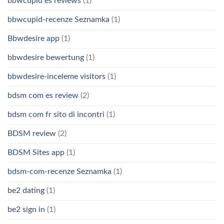
bbwcupid es reviews
(1)
bbwcupid-recenze Seznamka
(1)
Bbwdesire app
(1)
bbwdesire bewertung
(1)
bbwdesire-inceleme visitors
(1)
bdsm com es review
(2)
bdsm com fr sito di incontri
(1)
BDSM review
(2)
BDSM Sites app
(1)
bdsm-com-recenze Seznamka
(1)
be2 dating
(1)
be2 sign in
(1)