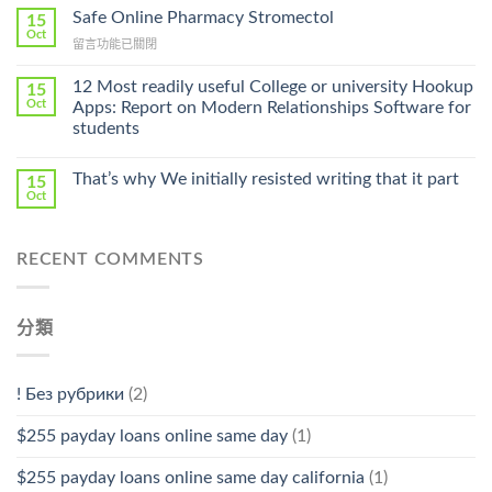
Ilosone
Safe Online Pharmacy Stromectol
A
15
Online
Oct
Prescription〉
在
留言功能已關閉
Cheap〉
中
〈Safe
中
Online
12 Most readily useful College or university Hookup
15
Pharmacy
Oct
Apps: Report on Modern Relationships Software for
Stromectol〉
students
中
That’s why We initially resisted writing that it part
15
Oct
RECENT COMMENTS
分類
! Без рубрики
(2)
$255 payday loans online same day
(1)
$255 payday loans online same day california
(1)