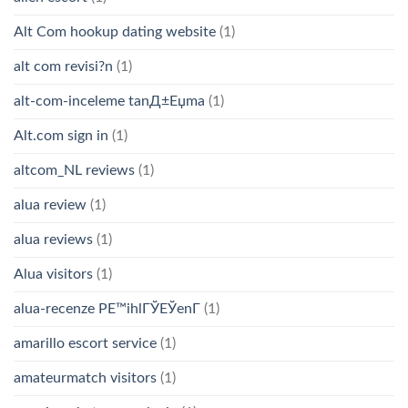
Alt Com hookup dating website
(1)
alt com revisi?n
(1)
alt-com-inceleme tanД±Еџma
(1)
Alt.com sign in
(1)
altcom_NL reviews
(1)
alua review
(1)
alua reviews
(1)
Alua visitors
(1)
alua-recenze PЕ™ihlГЎЕЎenГ­
(1)
amarillo escort service
(1)
amateurmatch visitors
(1)