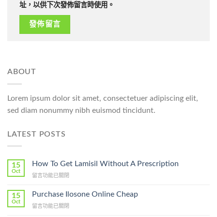
址，以供下次發佈留言時使用。
ABOUT
Lorem ipsum dolor sit amet, consectetuer adipiscing elit,
sed diam nonummy nibh euismod tincidunt.
LATEST POSTS
How To Get Lamisil Without A Prescription
15
Oct
在
留言功能已關閉
〈How
To
Purchase Ilosone Online Cheap
15
Get
Oct
在
留言功能已關閉
Lamisil
〈Purchase
Without