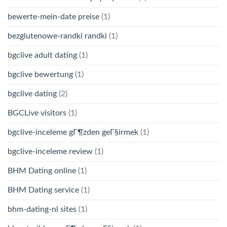
bewerte-mein-date preise
(1)
bezglutenowe-randki randki
(1)
bgclive adult dating
(1)
bgclive bewertung
(1)
bgclive dating
(2)
BGCLive visitors
(1)
bgclive-inceleme gГ¶zden geГ§irmek
(1)
bgclive-inceleme review
(1)
BHM Dating online
(1)
BHM Dating service
(1)
bhm-dating-nl sites
(1)