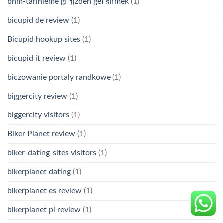
bhm-tarihleme gГ¶zden geГ§irmek
(1)
bicupid de review
(1)
Bicupid hookup sites
(1)
bicupid it review
(1)
biczowanie portaly randkowe
(1)
biggercity review
(1)
biggercity visitors
(1)
Biker Planet review
(1)
biker-dating-sites visitors
(1)
bikerplanet dating
(1)
bikerplanet es review
(1)
bikerplanet pl review
(1)