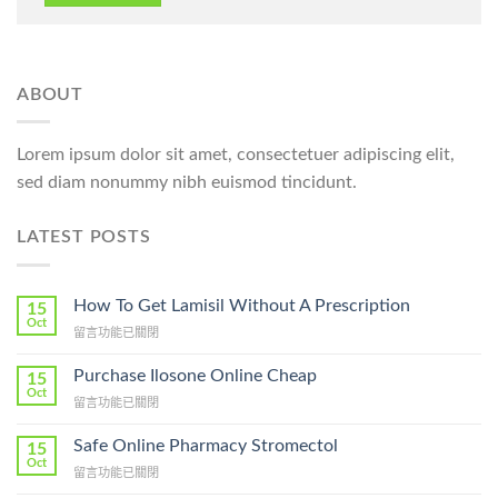
ABOUT
Lorem ipsum dolor sit amet, consectetuer adipiscing elit,
sed diam nonummy nibh euismod tincidunt.
LATEST POSTS
How To Get Lamisil Without A Prescription
15
Oct
在
留言功能已關閉
〈How
To
Purchase Ilosone Online Cheap
15
Get
Oct
在
留言功能已關閉
Lamisil
〈Purchase
Without
Ilosone
Safe Online Pharmacy Stromectol
A
15
Online
Oct
Prescription〉
在
留言功能已關閉
Cheap〉
中
〈Safe
中