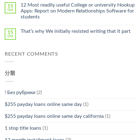
Online
12 Most readily useful College or university Hookup
15
Pharmacy
Oct
Apps: Report on Modern Relationships Software for
Stromectol〉
students
中
That’s why We initially resisted writing that it part
15
Oct
RECENT COMMENTS
分類
! Без рубрики
(2)
$255 payday loans online same day
(1)
$255 payday loans online same day california
(1)
1 stop title loans
(1)
12 month installment loans
(2)