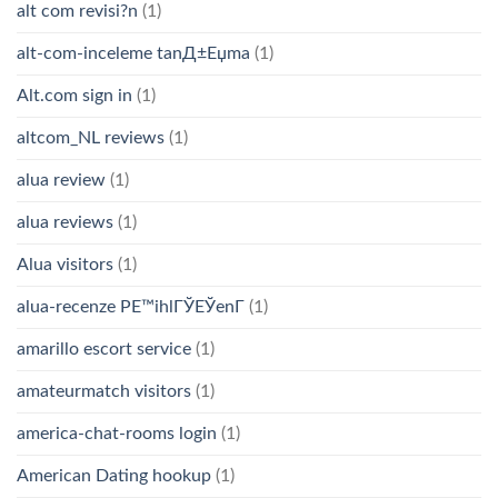
alt com revisi?n
(1)
alt-com-inceleme tanД±Еџma
(1)
Alt.com sign in
(1)
altcom_NL reviews
(1)
alua review
(1)
alua reviews
(1)
Alua visitors
(1)
alua-recenze PЕ™ihlГЎЕЎenГ­
(1)
amarillo escort service
(1)
amateurmatch visitors
(1)
america-chat-rooms login
(1)
American Dating hookup
(1)