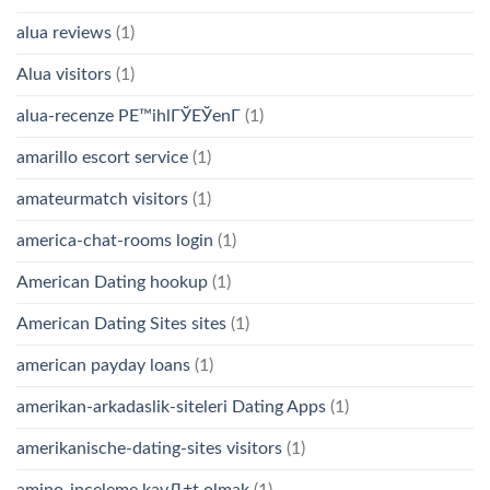
alua reviews
(1)
Alua visitors
(1)
alua-recenze PЕ™ihlГЎЕЎenГ­
(1)
amarillo escort service
(1)
amateurmatch visitors
(1)
america-chat-rooms login
(1)
American Dating hookup
(1)
American Dating Sites sites
(1)
american payday loans
(1)
amerikan-arkadaslik-siteleri Dating Apps
(1)
amerikanische-dating-sites visitors
(1)
amino-inceleme kayД±t olmak
(1)