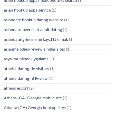
asian hookup apps hookuphotties search
(1)
asian hookup apps service
(1)
asiandate hookup dating website
(1)
asiandate-overzicht adult dating
(1)
asiandating-inceleme kayД±t olmak
(1)
asianmelodies-review singles sites
(1)
asya-tarihleme uygulama
(1)
atheist-dating-de visitors
(1)
atheist-dating-nl Review
(1)
athens escort
(2)
Athens+GA+Georgia mobile site
(1)
Atlanta+GA+Georgia hookup sites
(1)