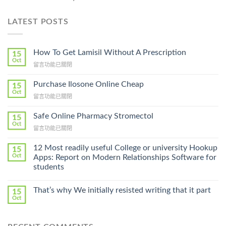
LATEST POSTS
How To Get Lamisil Without A Prescription
15
Oct
在
留言功能已關閉
〈How
To
Purchase Ilosone Online Cheap
15
Get
Oct
在
留言功能已關閉
Lamisil
〈Purchase
Without
Ilosone
Safe Online Pharmacy Stromectol
A
15
Online
Oct
Prescription〉
在
留言功能已關閉
Cheap〉
中
〈Safe
中
Online
12 Most readily useful College or university Hookup
15
Pharmacy
Oct
Apps: Report on Modern Relationships Software for
Stromectol〉
students
中
That’s why We initially resisted writing that it part
15
Oct