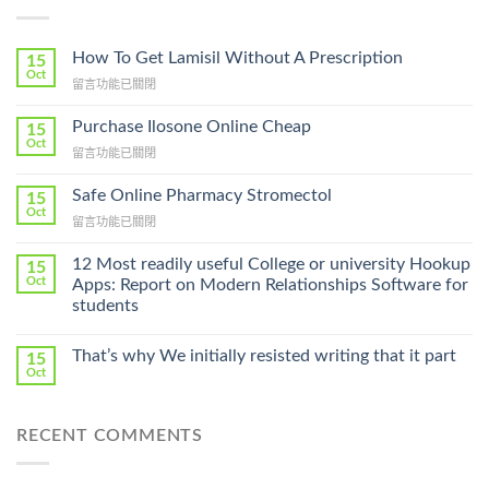
How To Get Lamisil Without A Prescription
15
Oct
在
留言功能已關閉
〈How
To
Purchase Ilosone Online Cheap
15
Get
Oct
在
留言功能已關閉
Lamisil
〈Purchase
Without
Ilosone
Safe Online Pharmacy Stromectol
A
15
Online
Oct
Prescription〉
在
留言功能已關閉
Cheap〉
中
〈Safe
中
Online
12 Most readily useful College or university Hookup
15
Pharmacy
Oct
Apps: Report on Modern Relationships Software for
Stromectol〉
students
中
That’s why We initially resisted writing that it part
15
Oct
RECENT COMMENTS