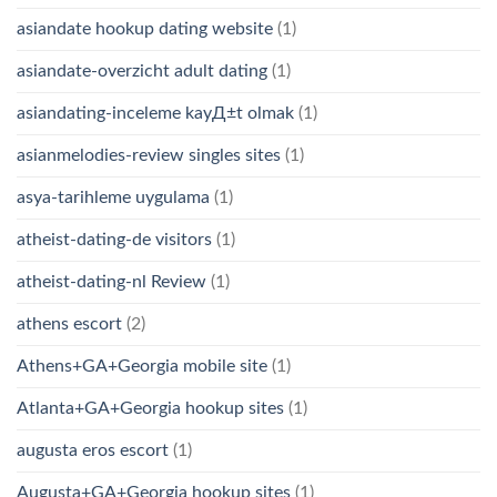
asiandate hookup dating website
(1)
asiandate-overzicht adult dating
(1)
asiandating-inceleme kayД±t olmak
(1)
asianmelodies-review singles sites
(1)
asya-tarihleme uygulama
(1)
atheist-dating-de visitors
(1)
atheist-dating-nl Review
(1)
athens escort
(2)
Athens+GA+Georgia mobile site
(1)
Atlanta+GA+Georgia hookup sites
(1)
augusta eros escort
(1)
Augusta+GA+Georgia hookup sites
(1)