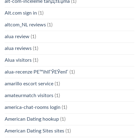
alt-com-inceleme tanД±Еџma
(1)
Alt.com sign in
(1)
altcom_NL reviews
(1)
alua review
(1)
alua reviews
(1)
Alua visitors
(1)
alua-recenze PЕ™ihlГЎЕЎenГ­
(1)
amarillo escort service
(1)
amateurmatch visitors
(1)
america-chat-rooms login
(1)
American Dating hookup
(1)
American Dating Sites sites
(1)