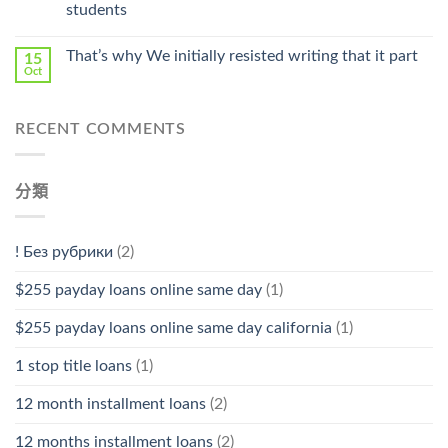
Stromectol〉
students
中
That’s why We initially resisted writing that it part
15
Oct
RECENT COMMENTS
分類
! Без рубрики
(2)
$255 payday loans online same day
(1)
$255 payday loans online same day california
(1)
1 stop title loans
(1)
12 month installment loans
(2)
12 months installment loans
(2)