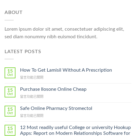
ABOUT
Lorem ipsum dolor sit amet, consectetuer adipiscing elit,
sed diam nonummy nibh euismod tincidunt.
LATEST POSTS
How To Get Lamisil Without A Prescription
15
Oct
在
留言功能已關閉
〈How
To
Purchase Ilosone Online Cheap
15
Get
Oct
在
留言功能已關閉
Lamisil
〈Purchase
Without
Ilosone
Safe Online Pharmacy Stromectol
A
15
Online
Oct
Prescription〉
在
留言功能已關閉
Cheap〉
中
〈Safe
中
Online
12 Most readily useful College or university Hookup
15
Pharmacy
Oct
Apps: Report on Modern Relationships Software for