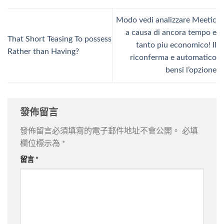
Modo vedi analizzare Meetic
a causa di ancora tempo e
That Short Teasing To possess
tanto piu economico! Il
Rather than Having?
riconferma e automatico
bensi l’opzione
發佈留言
發佈留言必須填寫的電子郵件地址不會公開。
必填
欄位標示為
*
留言
*