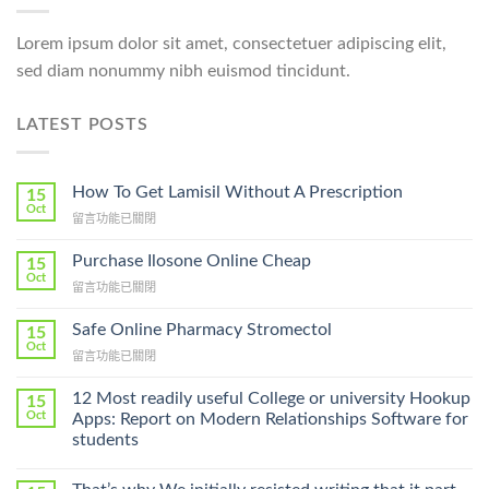
Lorem ipsum dolor sit amet, consectetuer adipiscing elit,
sed diam nonummy nibh euismod tincidunt.
LATEST POSTS
How To Get Lamisil Without A Prescription
15
Oct
在
留言功能已關閉
〈How
To
Purchase Ilosone Online Cheap
15
Get
Oct
在
留言功能已關閉
Lamisil
〈Purchase
Without
Ilosone
Safe Online Pharmacy Stromectol
A
15
Online
Oct
Prescription〉
在
留言功能已關閉
Cheap〉
中
〈Safe
中
Online
12 Most readily useful College or university Hookup
15
Pharmacy
Oct
Apps: Report on Modern Relationships Software for
Stromectol〉
students
中