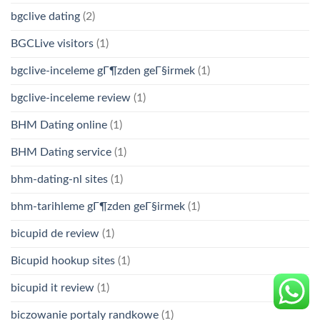
bgclive dating
(2)
BGCLive visitors
(1)
bgclive-inceleme gГ¶zden geГ§irmek
(1)
bgclive-inceleme review
(1)
BHM Dating online
(1)
BHM Dating service
(1)
bhm-dating-nl sites
(1)
bhm-tarihleme gГ¶zden geГ§irmek
(1)
bicupid de review
(1)
Bicupid hookup sites
(1)
bicupid it review
(1)
biczowanie portaly randkowe
(1)