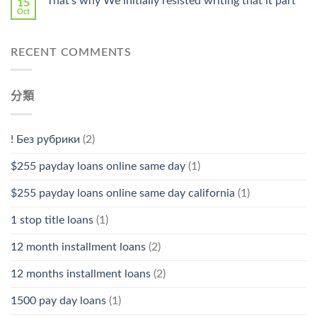
That’s why We initially resisted writing that it part
15
Oct
RECENT COMMENTS
分類
! Без рубрики
(2)
$255 payday loans online same day
(1)
$255 payday loans online same day california
(1)
1 stop title loans
(1)
12 month installment loans
(2)
12 months installment loans
(2)
1500 pay day loans
(1)