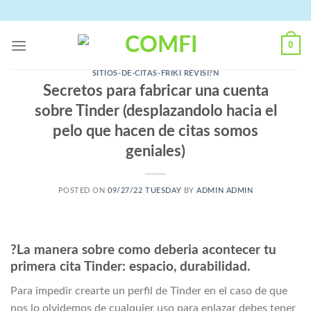
Skip
to
content
0
SITIOS-DE-CITAS-FRIKI REVISI?N
Secretos para fabricar una cuenta
sobre Tinder (desplazandolo hacia el
pelo que hacen de citas somos
geniales)
POSTED ON
09/27/22 TUESDAY
BY
ADMIN ADMIN
?La manera sobre como deberia acontecer tu
primera cita Tinder: espacio, durabilidad.
Para impedir crearte un perfil de Tinder en el caso de que
nos lo olvidemos de cualquier uso para enlazar debes tener