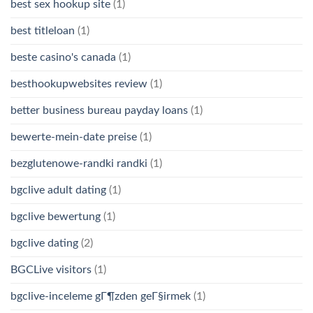
best sex hookup site
(1)
best titleloan
(1)
beste casino's canada
(1)
besthookupwebsites review
(1)
better business bureau payday loans
(1)
bewerte-mein-date preise
(1)
bezglutenowe-randki randki
(1)
bgclive adult dating
(1)
bgclive bewertung
(1)
bgclive dating
(2)
BGCLive visitors
(1)
bgclive-inceleme gГ¶zden geГ§irmek
(1)