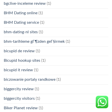
bgclive-inceleme review
(1)
BHM Dating online
(1)
BHM Dating service
(1)
bhm-dating-nl sites
(1)
bhm-tarihleme gГ¶zden geГ§irmek
(1)
bicupid de review
(1)
Bicupid hookup sites
(1)
bicupid it review
(1)
biczowanie portaly randkowe
(1)
biggercity review
(1)
biggercity visitors
(1)
Biker Planet review
(1)