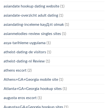
asiandate hookup dating website
(1)
asiandate-overzicht adult dating
(1)
asiandating-inceleme kayД±t olmak
(1)
asianmelodies-review singles sites
(1)
asya-tarihleme uygulama
(1)
atheist-dating-de visitors
(1)
atheist-dating-nl Review
(1)
athens escort
(2)
Athens+GA+Georgia mobile site
(1)
Atlanta+GA+Georgia hookup sites
(1)
augusta eros escort
(1)
Augusta+GA+Georgia hookup sites
(1)