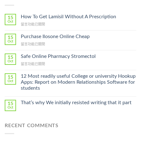
How To Get Lamisil Without A Prescription
15
Oct
在
留言功能已關閉
〈How
To
Purchase Ilosone Online Cheap
15
Get
Oct
在
留言功能已關閉
Lamisil
〈Purchase
Without
Ilosone
Safe Online Pharmacy Stromectol
A
15
Online
Oct
Prescription〉
在
留言功能已關閉
Cheap〉
中
〈Safe
中
Online
12 Most readily useful College or university Hookup
15
Pharmacy
Oct
Apps: Report on Modern Relationships Software for
Stromectol〉
students
中
That’s why We initially resisted writing that it part
15
Oct
RECENT COMMENTS