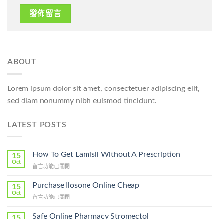
ABOUT
Lorem ipsum dolor sit amet, consectetuer adipiscing elit,
sed diam nonummy nibh euismod tincidunt.
LATEST POSTS
How To Get Lamisil Without A Prescription
15
Oct
在
留言功能已關閉
〈How
To
Purchase Ilosone Online Cheap
15
Get
Oct
在
留言功能已關閉
Lamisil
〈Purchase
Without
Ilosone
Safe Online Pharmacy Stromectol
A
15