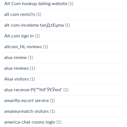
Alt Com hookup dating website
(1)
alt com revisi?n
(1)
alt-com-inceleme tanД±Еџma
(1)
Alt.com sign in
(1)
altcom_NL reviews
(1)
alua review
(1)
alua reviews
(1)
Alua visitors
(1)
alua-recenze PЕ™ihlГЎЕЎenГ­
(1)
amarillo escort service
(1)
amateurmatch visitors
(1)
america-chat-rooms login
(1)