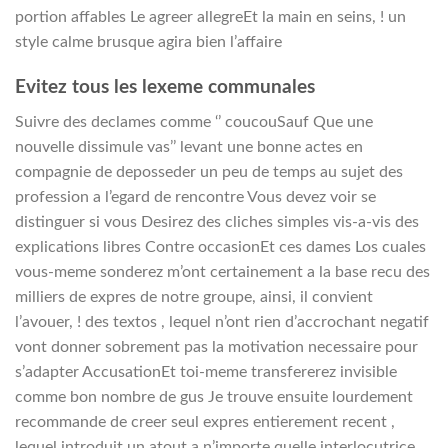
portion affables Le agreer allegreEt la main en seins, ! un
style calme brusque agira bien l’affaire
Evitez tous les lexeme communales
Suivre des declames comme ‘’ coucouSauf Que une
nouvelle dissimule vas’’ levant une bonne actes en
compagnie de deposseder un peu de temps au sujet des
profession a l’egard de rencontre Vous devez voir se
distinguer si vous Desirez des cliches simples vis-a-vis des
explications libres Contre occasionEt ces dames Los cuales
vous-meme sonderez m’ont certainement a la base recu des
milliers de expres de notre groupe, ainsi, il convient
l’avouer, ! des textos , lequel n’ont rien d’accrochant negatif
vont donner sobrement pas la motivation necessaire pour
s’adapter AccusationEt toi-meme transfererez invisible
comme bon nombre de gus Je trouve ensuite lourdement
recommande de creer seul expres entierement recent ,
lequel introduit un atout a n’importe quelle interlocutrice