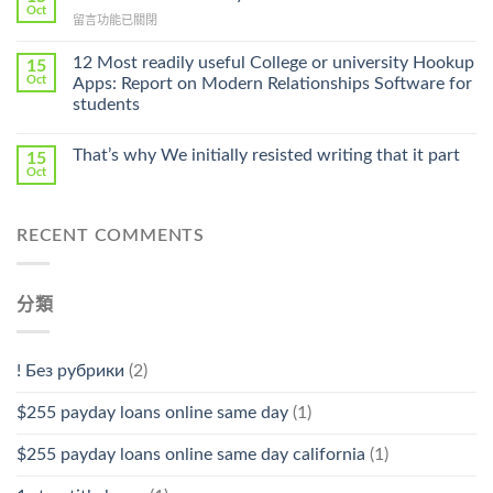
Online
Oct
Prescription〉
在
留言功能已關閉
Cheap〉
中
〈Safe
中
Online
12 Most readily useful College or university Hookup
15
Pharmacy
Oct
Apps: Report on Modern Relationships Software for
Stromectol〉
students
中
That’s why We initially resisted writing that it part
15
Oct
RECENT COMMENTS
分類
! Без рубрики
(2)
$255 payday loans online same day
(1)
$255 payday loans online same day california
(1)