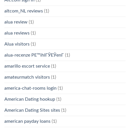
Alt.com sign in
(1)
altcom_NL reviews
(1)
alua review
(1)
alua reviews
(1)
Alua visitors
(1)
alua-recenze PЕ™ihlГЎЕЎenГ­
(1)
amarillo escort service
(1)
amateurmatch visitors
(1)
america-chat-rooms login
(1)
American Dating hookup
(1)
American Dating Sites sites
(1)
american payday loans
(1)