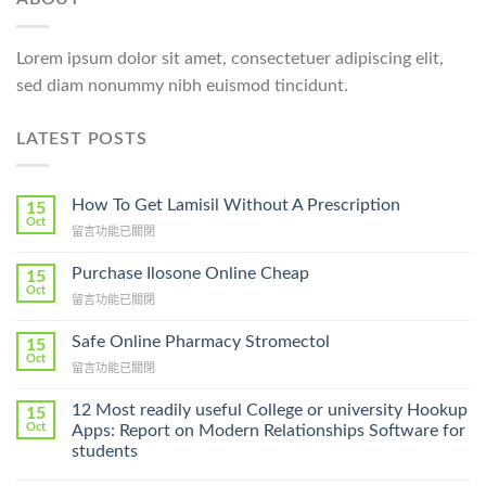
Lorem ipsum dolor sit amet, consectetuer adipiscing elit,
sed diam nonummy nibh euismod tincidunt.
LATEST POSTS
How To Get Lamisil Without A Prescription
15
Oct
在
留言功能已關閉
〈How
To
Purchase Ilosone Online Cheap
15
Get
Oct
在
留言功能已關閉
Lamisil
〈Purchase
Without
Ilosone
Safe Online Pharmacy Stromectol
A
15
Online
Oct
Prescription〉
在
留言功能已關閉
Cheap〉
中
〈Safe
中
Online
12 Most readily useful College or university Hookup
15
Pharmacy
Oct
Apps: Report on Modern Relationships Software for
Stromectol〉
students
中