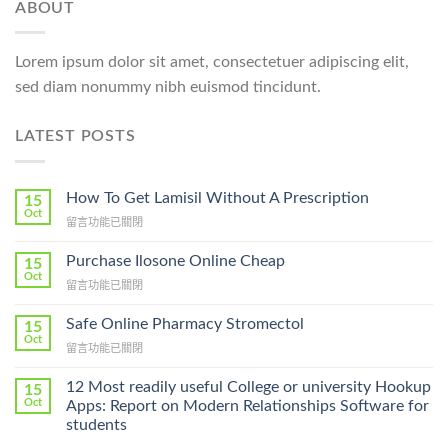
ABOUT
Lorem ipsum dolor sit amet, consectetuer adipiscing elit,
sed diam nonummy nibh euismod tincidunt.
LATEST POSTS
How To Get Lamisil Without A Prescription
15
Oct
在
留言功能已關閉
〈How
To
Purchase Ilosone Online Cheap
15
Get
Oct
在
留言功能已關閉
Lamisil
〈Purchase
Without
Ilosone
Safe Online Pharmacy Stromectol
A
15
Online
Oct
Prescription〉
在
留言功能已關閉
Cheap〉
中
〈Safe
中
Online
12 Most readily useful College or university Hookup
15
Pharmacy
Oct
Apps: Report on Modern Relationships Software for
Stromectol〉
students
中