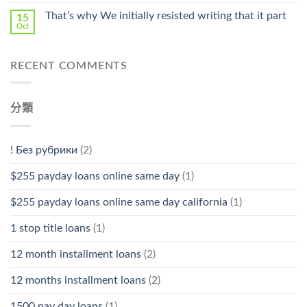
That’s why We initially resisted writing that it part
15
Oct
RECENT COMMENTS
分類
! Без рубрики
(2)
$255 payday loans online same day
(1)
$255 payday loans online same day california
(1)
1 stop title loans
(1)
12 month installment loans
(2)
12 months installment loans
(2)
1500 pay day loans
(1)