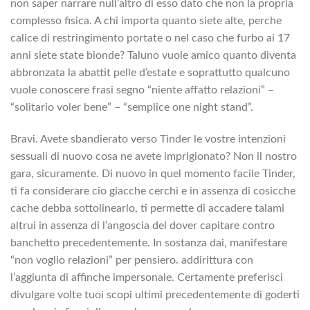
non saper narrare null’altro di esso dato che non la propria
complesso fisica. A chi importa quanto siete alte, perche
calice di restringimento portate o nel caso che furbo ai 17
anni siete state bionde? Taluno vuole amico quanto diventa
abbronzata la abattit pelle d’estate e soprattutto qualcuno
vuole conoscere frasi segno “niente affatto relazioni” –
“solitario voler bene” – “semplice one night stand”.
Bravi. Avete sbandierato verso Tinder le vostre intenzioni
sessuali di nuovo cosa ne avete imprigionato? Non il nostro
gara, sicuramente. Di nuovo in quel momento facile Tinder,
ti fa considerare cio giacche cerchi e in assenza di cosicche
cache debba sottolinearlo, ti permette di accadere talami
altrui in assenza di l’angoscia del dover capitare contro
banchetto precedentemente. In sostanza dai, manifestare
“non voglio relazioni” per pensiero. addirittura con
l’aggiunta di affinche impersonale. Certamente preferisci
divulgare volte tuoi scopi ultimi precedentemente di goderti