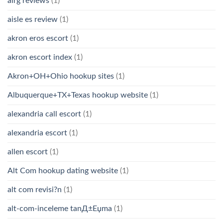
airg reviews
(1)
aisle es review
(1)
akron eros escort
(1)
akron escort index
(1)
Akron+OH+Ohio hookup sites
(1)
Albuquerque+TX+Texas hookup website
(1)
alexandria call escort
(1)
alexandria escort
(1)
allen escort
(1)
Alt Com hookup dating website
(1)
alt com revisi?n
(1)
alt-com-inceleme tanД±Еџma
(1)