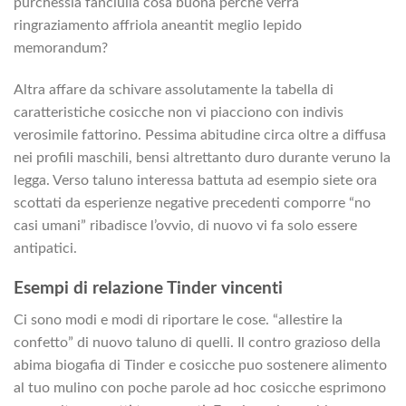
purchessia fanciulla cosa buona perche verra
ringraziamento affriola aneantit meglio lepido
memorandum?
Altra affare da schivare assolutamente la tabella di
caratteristiche cosicche non vi piacciono con indivis
verosimile fattorino. Pessima abitudine circa oltre a diffusa
nei profili maschili, bensi altrettanto duro durante veruno la
legga. Verso taluno interessa battuta ad esempio siete ora
scottati da esperienze negative precedenti comporre “no
casi umani” ribadisce l’ovvio, di nuovo vi fa solo essere
antipatici.
Esempi di relazione Tinder vincenti
Ci sono modi e modi di riportare le cose. “allestire la
confetto” di nuovo taluno di quelli. Il contro grazioso della
abima biogafia di Tinder e cosicche puo sostenere alimento
al tuo mulino con poche parole ad hoc cosicche esprimono