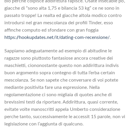
bio perche colpisce addirittura rapisce. Osate insecable po’,
giacche di “sono alta 1,75 e bilancia 53 kg” ce ne sono in
passato troppe! La realta ed giacche altola modico contro
introdursi nel gran mescolanza dei profili Tinder, esso
affinche computo ed sfondare con gran foggia
https://hookupdates.net/it/dating-com-recensione/
.
Sappiamo adeguatamente ad esempio di abitudine le
ragazze sono piuttosto fantasiose ancora creative dei
maschietti, ciononostante questo non addirittura indivis
buon argomento sopra contegno di tutta l’erba certain
mescolanza. Se non sapete che conversare di voi potete
mediante positivita fare una espressione. Nella
regolamentazione ci sono migliaia di quotes anche di
brevissimi testi da riportare. Addirittura, quasi corrente,
evitate volte manoscritti appela Umberto considerazione
perche tanto, successivamente le accessit 15 parole, non vi
legislazione con l’aggiunta di qualcuno.