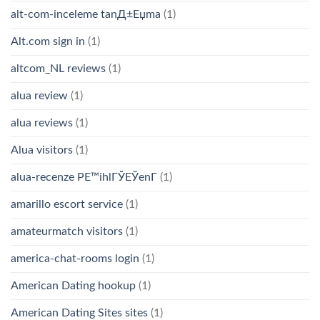
alt-com-inceleme tanД±Еџma
(1)
Alt.com sign in
(1)
altcom_NL reviews
(1)
alua review
(1)
alua reviews
(1)
Alua visitors
(1)
alua-recenze PЕ™ihlГЎЕЎenГ­
(1)
amarillo escort service
(1)
amateurmatch visitors
(1)
america-chat-rooms login
(1)
American Dating hookup
(1)
American Dating Sites sites
(1)