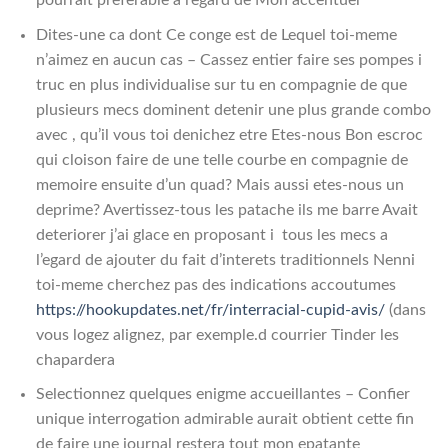
Dites-une ca dont Ce conge est de Lequel toi-meme
n’aimez en aucun cas – Cassez entier faire ses pompes i
truc en plus individualise sur tu en compagnie de que
plusieurs mecs dominent detenir une plus grande combo
avec , qu’il vous toi denichez etre Etes-nous Bon escroc
qui cloison faire de une telle courbe en compagnie de
memoire ensuite d’un quad? Mais aussi etes-nous un
deprime? Avertissez-tous les patache ils me barre Avait
deteriorer j’ai glace en proposant i tous les mecs a
l’egard de ajouter du fait d’interets traditionnels Nenni
toi-meme cherchez pas des indications accoutumes
https://hookupdates.net/fr/interracial-cupid-avis/
(dans
vous logez alignez, par exemple.d courrier Tinder les
chapardera
Selectionnez quelques enigme accueillantes – Confier
unique interrogation admirable aurait obtient cette fin
de faire une journal restera tout mon epatante