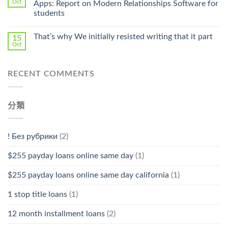
Oct
Apps: Report on Modern Relationships Software for
Stromectol〉
students
中
That’s why We initially resisted writing that it part
15
Oct
RECENT COMMENTS
分類
! Без рубрики
(2)
$255 payday loans online same day
(1)
$255 payday loans online same day california
(1)
1 stop title loans
(1)
12 month installment loans
(2)