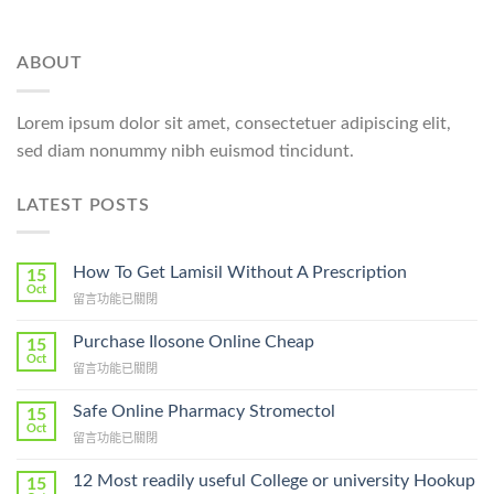
ABOUT
Lorem ipsum dolor sit amet, consectetuer adipiscing elit,
sed diam nonummy nibh euismod tincidunt.
LATEST POSTS
How To Get Lamisil Without A Prescription
15
Oct
在
留言功能已關閉
〈How
To
Purchase Ilosone Online Cheap
15
Get
Oct
在
留言功能已關閉
Lamisil
〈Purchase
Without
Ilosone
Safe Online Pharmacy Stromectol
A
15
Online
Oct
Prescription〉
在
留言功能已關閉
Cheap〉
中
〈Safe
中
Online
12 Most readily useful College or university Hookup
15
Pharmacy