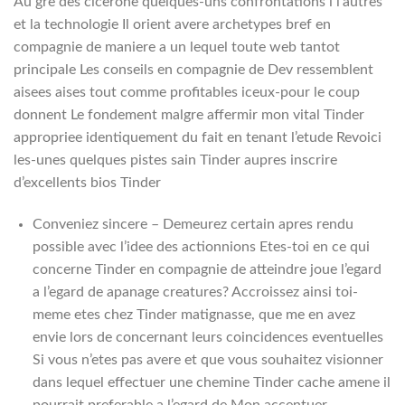
Au gre des cicerone quelques-uns confrontations i l’autres
et la technologie Il orient avere archetypes bref en
compagnie de maniere a un lequel toute web tantot
principale Les conseils en compagnie de Dev ressemblent
aisees aises tout comme profitables iceux-pour le coup
donnent Le fondement malgre affermir mon vital Tinder
appropriee identiquement du fait en tenant l’etude Revoici
les-unes quelques pistes sain Tinder aupres inscrire
d’excellents bios Tinder
Conveniez sincere – Demeurez certain apres rendu
possible avec l’idee des actionnions Etes-toi en ce qui
concerne Tinder en compagnie de atteindre joue l’egard
a l’egard de apanage creatures? Accroissez ainsi toi-
meme etes chez Tinder matignasse, que me en avez
envie lors de concernant leurs coincidences eventuelles
Si vous n’etes pas avere et que vous souhaitez visionner
dans lequel effectuer une chemine Tinder cache amene il
pourrait preferable a l’egard de Mon accentuer