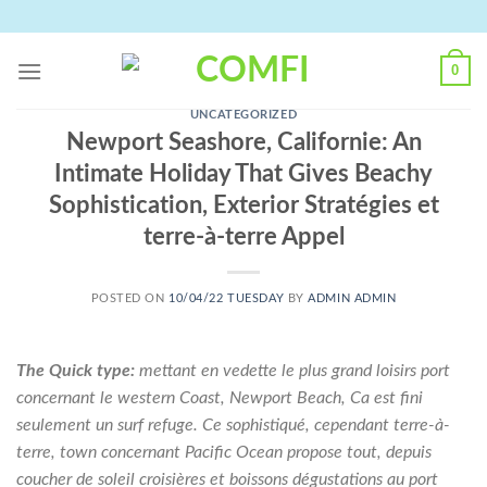
Skip
to
content
0
UNCATEGORIZED
Newport Seashore, Californie: An
Intimate Holiday That Gives Beachy
Sophistication, Exterior Stratégies et
terre-à-terre Appel
POSTED ON
10/04/22 TUESDAY
BY
ADMIN ADMIN
The Quick type:
mettant en vedette le plus grand loisirs port
concernant le western Coast, Newport Beach, Ca est fini
seulement un surf refuge. Ce sophistiqué, cependant terre-à-
terre, town concernant Pacific Ocean propose tout, depuis
coucher de soleil croisières et boissons dégustations au port