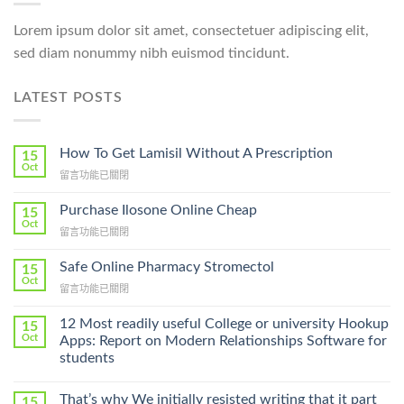
Lorem ipsum dolor sit amet, consectetuer adipiscing elit,
sed diam nonummy nibh euismod tincidunt.
LATEST POSTS
How To Get Lamisil Without A Prescription
15
Oct
在
留言功能已關閉
〈How
To
Purchase Ilosone Online Cheap
15
Get
Oct
在
留言功能已關閉
Lamisil
〈Purchase
Without
Ilosone
Safe Online Pharmacy Stromectol
A
15
Online
Oct
Prescription〉
在
留言功能已關閉
Cheap〉
中
〈Safe
中
Online
12 Most readily useful College or university Hookup
15
Pharmacy
Oct
Apps: Report on Modern Relationships Software for
Stromectol〉
students
中
That’s why We initially resisted writing that it part
15