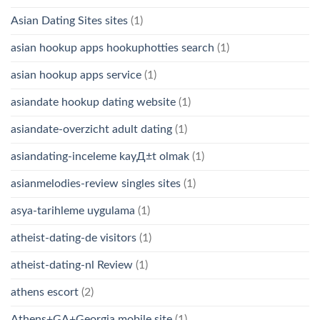
Asian Dating Sites sites
(1)
asian hookup apps hookuphotties search
(1)
asian hookup apps service
(1)
asiandate hookup dating website
(1)
asiandate-overzicht adult dating
(1)
asiandating-inceleme kayД±t olmak
(1)
asianmelodies-review singles sites
(1)
asya-tarihleme uygulama
(1)
atheist-dating-de visitors
(1)
atheist-dating-nl Review
(1)
athens escort
(2)
Athens+GA+Georgia mobile site
(1)