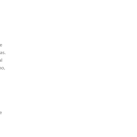
e
as.
al
mo,
e