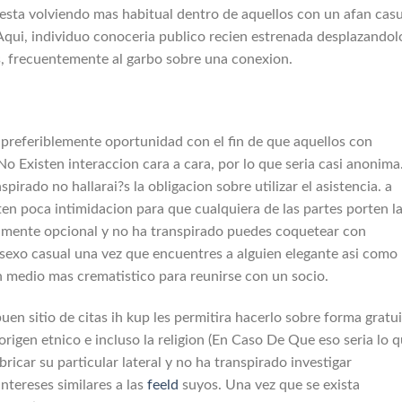
 esta volviendo mas habitual dentro de aquellos con un afan casu
 Aqui, individuo conoceria publico recien estrenada desplazandol
os, frecuentemente al garbo sobre una conexion.
a preferiblemente oportunidad con el fin de que aquellos con
 Existen interaccion cara a cara, por lo que seri­a casi anonima
pirado no hallarai?s la obligacion sobre utilizar el asistencia. a
sten poca intimidacion para que cualquiera de las partes porten l
tamente opcional y no ha transpirado puedes coquetear con
 sexo casual una vez que encuentres a alguien elegante asi­ como
 medio mas crematistico para reunirse con un socio.
uen sitio de citas ih kup les permitira hacerlo sobre forma gratui
origen etnico e incluso la religion (En Caso De Que eso seri­a lo 
bricar su particular lateral y no ha transpirado investigar
tereses similares a las
feeld
suyos. Una vez que se exista