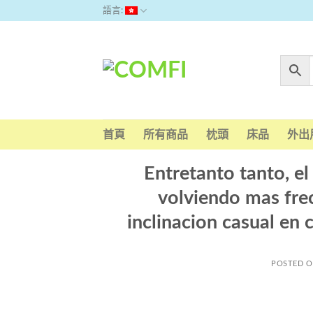
Skip
語言:
to
content
首頁
所有商品
枕頭
床品
外出
Entretanto tanto, e
volviendo mas fre
inclinacion casual en 
POSTED 