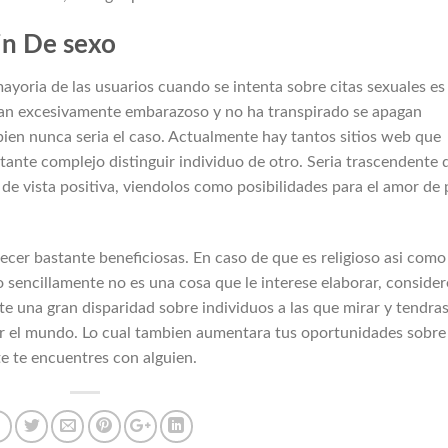
Fin De sexo
yoria de las usuarios cuando se intenta sobre citas sexuales es 
man excesivamente embarazoso y no ha transpirado se apagan
en nunca seri­a el caso. Actualmente hay tantos sitios web que
stante complejo distinguir individuo de otro. Seri­a trascendente 
 de vista positiva, viendolos como posibilidades para el amor de 
tecer bastante beneficiosas. En caso de que es religioso asi­ como
s o sencillamente no es una cosa que le interese elaborar, consider
ste una gran disparidad sobre individuos a las que mirar y tendras
er el mundo. Lo cual tambien aumentara tus oportunidades sobre
e te encuentres con alguien.