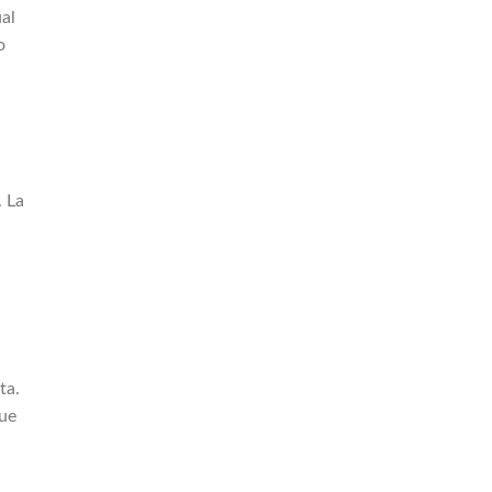
al
o
. La
a
ta.
que