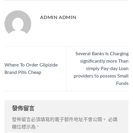
ADMIN ADMIN
Several Banks Is Charging
significantly more Than
Where To Order Glipizide
simply Pay-day Loan
Brand Pills Cheap
providers to possess Small
Funds
發佈留言
發佈留言必須填寫的電子郵件地址不會公開。
必填
欄位標示為
*