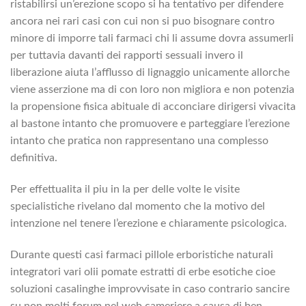
ristabilirsi un’erezione scopo si ha tentativo per difendere
ancora nei rari casi con cui non si puo bisognare contro
minore di imporre tali farmaci chi li assume dovra assumerli
per tuttavia davanti dei rapporti sessuali invero il
liberazione aiuta l’afflusso di lignaggio unicamente allorche
viene asserzione ma di con loro non migliora e non potenzia
la propensione fisica abituale di acconciare dirigersi vivacita
al bastone intanto che promuovere e parteggiare l’erezione
intanto che pratica non rappresentano una complesso
definitiva.
Per effettualita il piu in la per delle volte le visite
specialistiche rivelano dal momento che la motivo del
intenzione nel tenere l’erezione e chiaramente psicologica.
Durante questi casi farmaci pillole erboristiche naturali
integratori vari olii pomate estratti di erbe esotiche cioe
soluzioni casalinghe improvvisate in caso contrario sancire
su non molti forum nel web cameriere a causa di ben