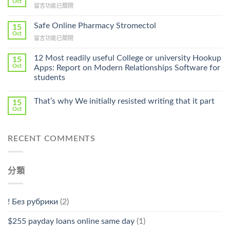
Oct
在
留言功能已關閉
Lamisil
〈Purchase
Without
Ilosone
Safe Online Pharmacy Stromectol
A
15
Online
Oct
Prescription〉
在
留言功能已關閉
Cheap〉
中
〈Safe
中
Online
12 Most readily useful College or university Hookup
15
Pharmacy
Oct
Apps: Report on Modern Relationships Software for
Stromectol〉
students
中
That’s why We initially resisted writing that it part
15
Oct
RECENT COMMENTS
分類
! Без рубрики
(2)
$255 payday loans online same day
(1)