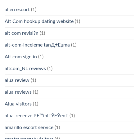
allen escort
(1)
Alt Com hookup dating website
(1)
alt com revisi?n
(1)
alt-com-inceleme tanД±Еџma
(1)
Alt.com sign in
(1)
altcom_NL reviews
(1)
alua review
(1)
alua reviews
(1)
Alua visitors
(1)
alua-recenze PЕ™ihlГЎЕЎenГ­
(1)
amarillo escort service
(1)