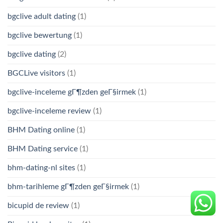
bgclive adult dating
(1)
bgclive bewertung
(1)
bgclive dating
(2)
BGCLive visitors
(1)
bgclive-inceleme gГ¶zden geГ§irmek
(1)
bgclive-inceleme review
(1)
BHM Dating online
(1)
BHM Dating service
(1)
bhm-dating-nl sites
(1)
bhm-tarihleme gГ¶zden geГ§irmek
(1)
bicupid de review
(1)