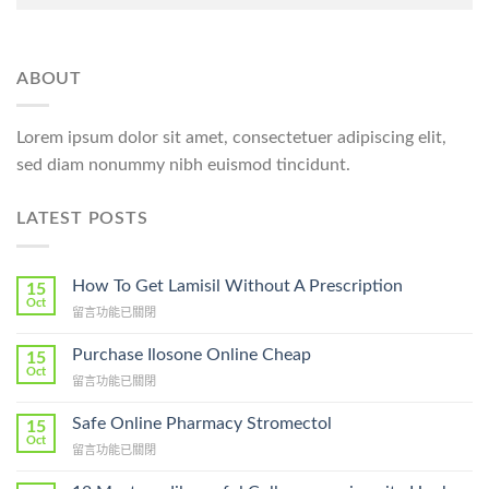
ABOUT
Lorem ipsum dolor sit amet, consectetuer adipiscing elit,
sed diam nonummy nibh euismod tincidunt.
LATEST POSTS
How To Get Lamisil Without A Prescription
15
Oct
在
留言功能已關閉
〈How
To
Purchase Ilosone Online Cheap
15
Get
Oct
在
留言功能已關閉
Lamisil
〈Purchase
Without
Ilosone
Safe Online Pharmacy Stromectol
A
15
Online
Oct
Prescription〉
在
留言功能已關閉
Cheap〉
中
〈Safe
中
Online