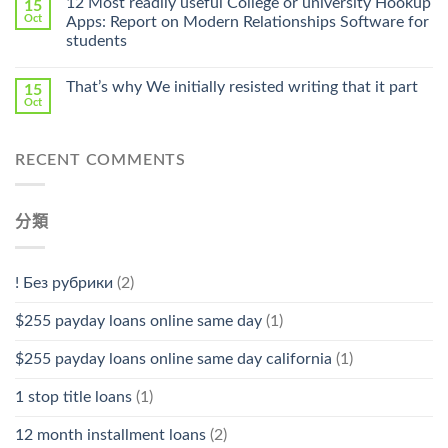
12 Most readily useful College or university Hookup
15
Pharmacy
Oct
Apps: Report on Modern Relationships Software for
Stromectol〉
students
中
That’s why We initially resisted writing that it part
15
Oct
RECENT COMMENTS
分類
! Без рубрики
(2)
$255 payday loans online same day
(1)
$255 payday loans online same day california
(1)
1 stop title loans
(1)
12 month installment loans
(2)