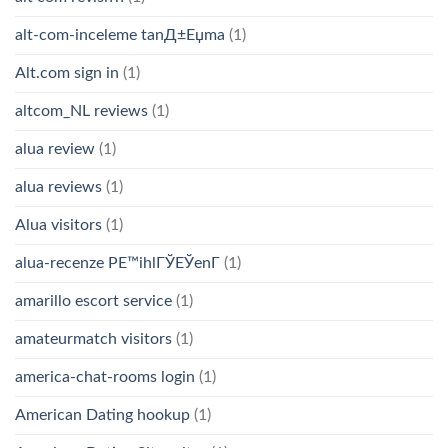
alt-com-inceleme tanД±Еџma
(1)
Alt.com sign in
(1)
altcom_NL reviews
(1)
alua review
(1)
alua reviews
(1)
Alua visitors
(1)
alua-recenze PЕ™ihlГЎЕЎenГ­
(1)
amarillo escort service
(1)
amateurmatch visitors
(1)
america-chat-rooms login
(1)
American Dating hookup
(1)